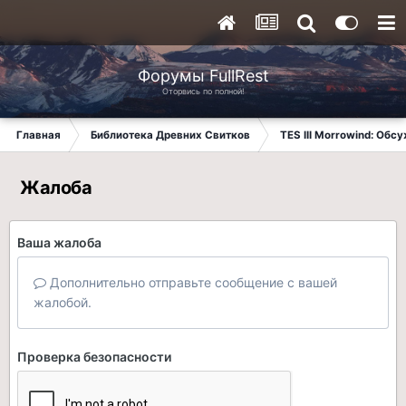
Форумы FullRest
Оторвись по полной!
Главная
Библиотека Древних Свитков
TES III Morrowind: Обс
Жалоба
Ваша жалоба
Дополнительно отправьте сообщение с вашей
жалобой.
Проверка безопасности