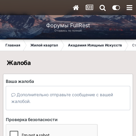
Форумы FullRest
Оторвись по полной!
Главная
Жилой квартал
Академия Изящных Искусств
С
Жалоба
Ваша жалоба
Дополнительно отправьте сообщение с вашей
жалобой.
Проверка безопасности