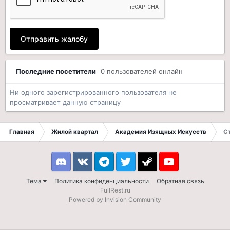
Отправить жалобу
Последние посетители
0 пользователей онлайн
Ни одного зарегистрированного пользователя не
просматривает данную страницу
Главная
Жилой квартал
Академия Изящных Искусств
С
Discord
VK
Telegram
Twitter
Steam
Youtube
Тема
Политика конфиденциальности
Обратная связь
FullRest.ru
Powered by Invision Community