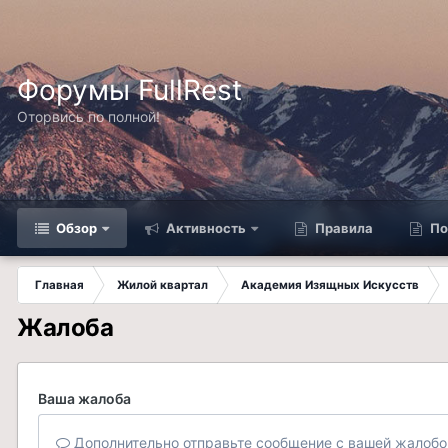
Форумы FullRest
Оторвись по полной!
Обзор
Активность
Правила
По
Главная
Жилой квартал
Академия Изящных Искусств
Жалоба
Ваша жалоба
Дополнительно отправьте сообщение с вашей жалобо