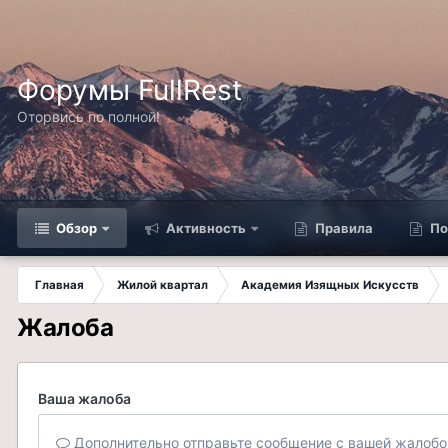
Форумы FullRest
Оторвись по полной!
Обзор
Активность
Правила
По
Главная
Жилой квартал
Академия Изящных Искусств
Жалоба
Ваша жалоба
Дополнительно отправьте сообщение с вашей жалобо