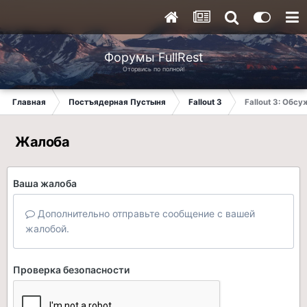
Форумы FullRest
Оторвись по полной!
Главная
Постъядерная Пустыня
Fallout 3
Fallout 3: Обс
Жалоба
Ваша жалоба
Дополнительно отправьте сообщение с вашей
жалобой.
Проверка безопасности