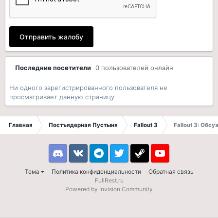
Отправить жалобу
Последние посетители
0 пользователей онлайн
Ни одного зарегистрированного пользователя не
просматривает данную страницу
Главная
Постъядерная Пустыня
Fallout 3
Fallout 3: Обс
Discord
VK
Telegram
Twitter
Steam
Youtube
Тема
Политика конфиденциальности
Обратная связь
FullRest.ru
Powered by Invision Community