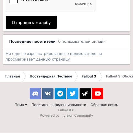
Отправить жалобу
Последние посетители
0 пользователей онлайн
Ни одного зарегистрированного пользователя не
просматривает данную страницу
Главная
Постъядерная Пустыня
Fallout 3
Fallout 3: Обс
Discord
VK
Telegram
Twitter
Steam
Youtube
Тема
Политика конфиденциальности
Обратная связь
FullRest.ru
Powered by Invision Community