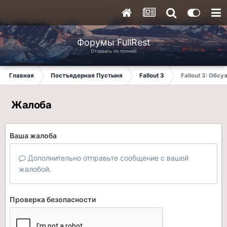
Форумы FullRest
Оторвись по полной!
Главная
Постъядерная Пустыня
Fallout 3
Fallout 3: Обс
Жалоба
Ваша жалоба
Дополнительно отправьте сообщение с вашей
жалобой.
Проверка безопасности