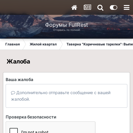
Форумы FullRest
Оторвись по полной!
Главная
Жилой квартал
Таверна "Коричневые тарелки": Вып
Жалоба
Ваша жалоба
Дополнительно отправьте сообщение с вашей
жалобой.
Проверка безопасности