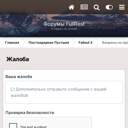
Форумы FullRest
Оторвись по полной!
Главная
Постъядерная Пустыня
Fallout 3
Вопросы по п
Жалоба
Ваша жалоба
Дополнительно отправьте сообщение с вашей
жалобой.
Проверка безопасности