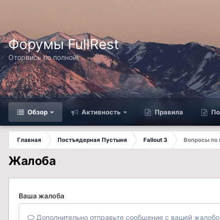
Форумы FullRest
Оторвись по полной!
Обзор
Активность
Правила
По
Главная
Постъядерная Пустыня
Fallout 3
Вопросы по
Жалоба
Ваша жалоба
Дополнительно отправьте сообщение с вашей жалобо