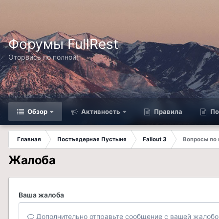
Форумы FullRest
Оторвись по полной!
Обзор
Активность
Правила
По
Главная
Постъядерная Пустыня
Fallout 3
Вопросы по
Жалоба
Ваша жалоба
Дополнительно отправьте сообщение с вашей жалобо