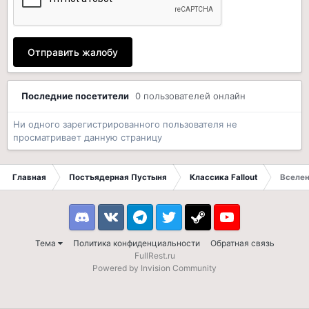
Отправить жалобу
Последние посетители
0 пользователей онлайн
Ни одного зарегистрированного пользователя не
просматривает данную страницу
Главная
Постъядерная Пустыня
Классика Fallout
Вселен
Discord
VK
Telegram
Twitter
Steam
Youtube
Тема
Политика конфиденциальности
Обратная связь
FullRest.ru
Powered by Invision Community