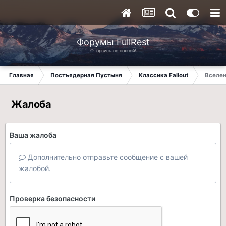
Форумы FullRest
Оторвись по полной!
Главная
Постъядерная Пустыня
Классика Fallout
Вселен
Жалоба
Ваша жалоба
Дополнительно отправьте сообщение с вашей
жалобой.
Проверка безопасности