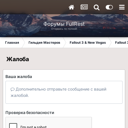
Форумы FullRest
Оторвись по полной!
Главная
Гильдия Мастеров
Fallout 3 & New Vegas
Fallout
Жалоба
Ваша жалоба
Дополнительно отправьте сообщение с вашей
жалобой.
Проверка безопасности