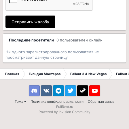
Отправить жалобу
Последние посетители
0 пользователей онлайн
Ни одного зарегистрированного пользователя не
просматривает данную страницу
Главная
Гильдия Мастеров
Fallout 3 & New Vegas
Fallout
Discord
VK
Telegram
Twitter
Steam
Youtube
Тема
Политика конфиденциальности
Обратная связь
FullRest.ru
Powered by Invision Community