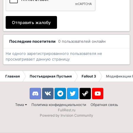
Отправить жалобу
Последние посетители
0 пользователей онлайн
Ни одного зарегистрированного пользователя не
просматривает данную страницу
Главная
Постъядерная Пустыня
Fallout 3
Модификации F
Discord
VK
Telegram
Twitter
Steam
Youtube
Тема
Политика конфиденциальности
Обратная связь
FullRest.ru
Powered by Invision Community