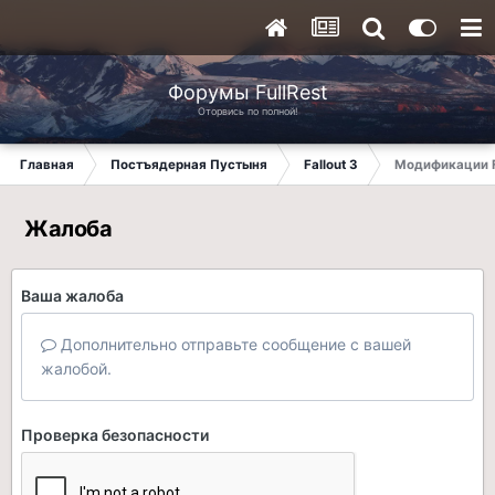
Форумы FullRest
Оторвись по полной!
Главная
Постъядерная Пустыня
Fallout 3
Модификации F
Жалоба
Ваша жалоба
Дополнительно отправьте сообщение с вашей
жалобой.
Проверка безопасности