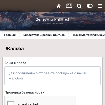
Форумы FullRest
Оторвись по полной!
Главная
Библиотека Древних Свитков
TES III Morrowind: Обс
Жалоба
Ваша жалоба
Дополнительно отправьте сообщение с вашей
жалобой.
Проверка безопасности