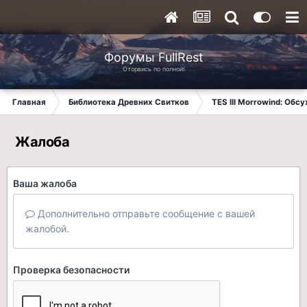
Форумы FullRest
Оторвись по полной!
Главная
Библиотека Древних Свитков
TES III Morrowind: Обс
Жалоба
Ваша жалоба
Дополнительно отправьте сообщение с вашей
жалобой.
Проверка безопасности