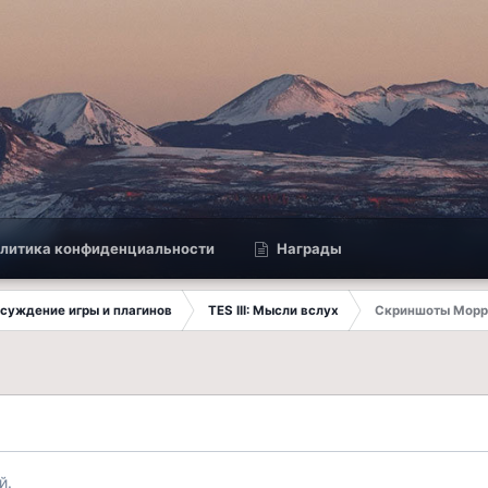
литика конфиденциальности
Награды
Обсуждение игры и плагинов
TES III: Мысли вслух
Скриншоты Морр
й.