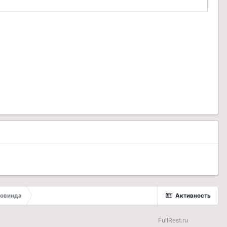
овинда
Активность
FullRest.ru