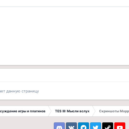
ает данную страницу
Обсуждение игры и плагинов
TES III: Мысли вслух
Скриншоты Морр