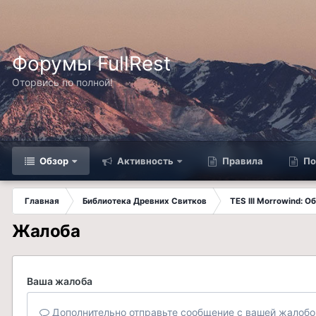
Форумы FullRest
Оторвись по полной!
Обзор
Активность
Правила
По
Главная
Библиотека Древних Свитков
TES III Morrowind: 
Жалоба
Ваша жалоба
Дополнительно отправьте сообщение с вашей жалобо