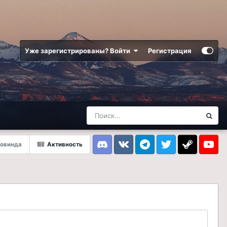
Уже зарегистрированы? Войти
Регистрация
овинда
Активность
Discord
VK
Telegram
Twitter
Steam
Youtub