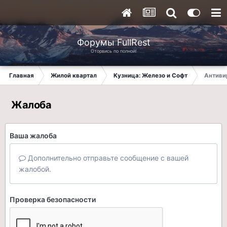
Форумы FullRest
Оторвись по полной!
Главная
Жилой квартал
Кузница: Железо и Софт
Антиви
Жалоба
Ваша жалоба
Дополнительно отправьте сообщение с вашей
жалобой.
Проверка безопасности