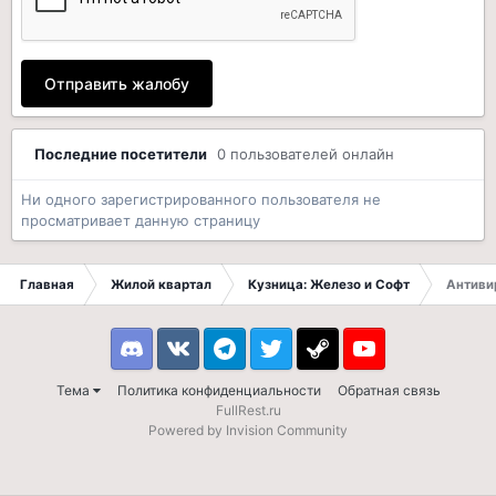
Отправить жалобу
Последние посетители
0 пользователей онлайн
Ни одного зарегистрированного пользователя не
просматривает данную страницу
Главная
Жилой квартал
Кузница: Железо и Софт
Антиви
Discord
VK
Telegram
Twitter
Steam
Youtube
Тема
Политика конфиденциальности
Обратная связь
FullRest.ru
Powered by Invision Community