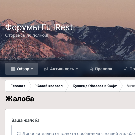
Форумы FullRest
Оторвись по полной!
Обзор
Активность
Правила
По
Главная
Жилой квартал
Кузница: Железо и Софт
Анти
Жалоба
Ваша жалоба
Дополнительно отправьте сообщение с вашей жалобо