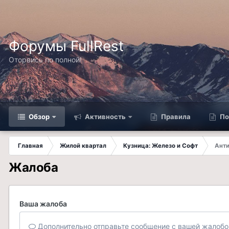
Форумы FullRest
Оторвись по полной!
Обзор
Активность
Правила
По
Главная
Жилой квартал
Кузница: Железо и Софт
Анти
Жалоба
Ваша жалоба
Дополнительно отправьте сообщение с вашей жалобо