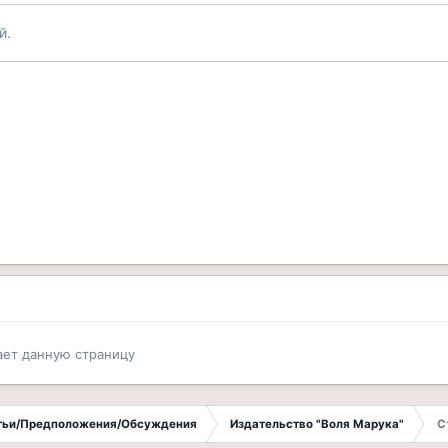
й.
ает данную страницу
атьи/Предположения/Обсуждения
Издательство "Воля Марука"
С