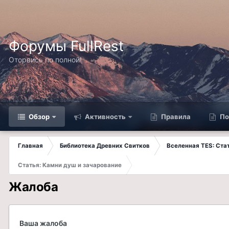
Форумы FullRest
Оторвись по полной!
Обзор
Активность
Правила
По
Главная
Библиотека Древних Свитков
Вселенная TES: Ст
Статья: Камни душ и зачарование
Жалоба
Ваша жалоба