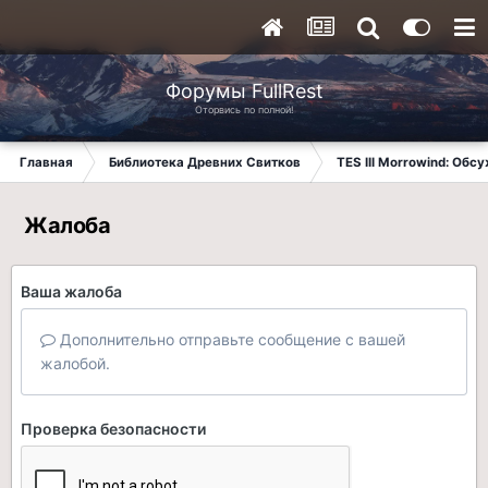
Форумы FullRest
Оторвись по полной!
Главная
Библиотека Древних Свитков
TES III Morrowind: Обс
Жалоба
Ваша жалоба
Дополнительно отправьте сообщение с вашей
жалобой.
Проверка безопасности