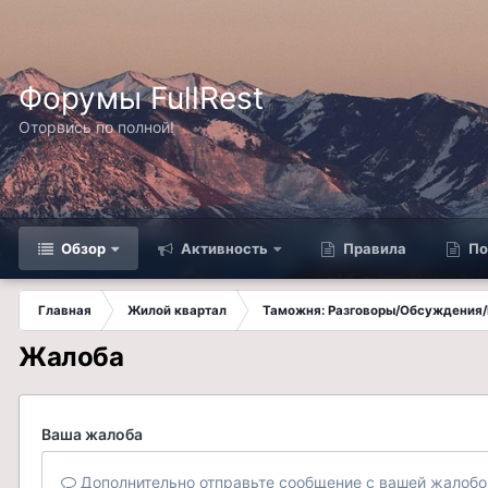
Форумы FullRest
Оторвись по полной!
Обзор
Активность
Правила
По
Главная
Жилой квартал
Таможня: Разговоры/Обсуждения/
Жалоба
Ваша жалоба
Дополнительно отправьте сообщение с вашей жалобо