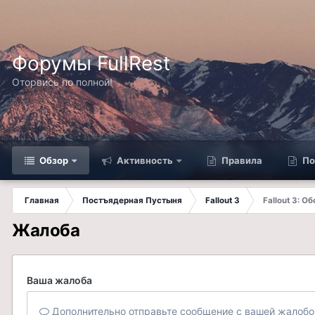
Форумы FullRest
Оторвись по полной!
Обзор
Активность
Правила
По
Главная
Постъядерная Пустыня
Fallout 3
Fallout 3: 
Жалоба
Ваша жалоба
Дополнительно отправьте сообщение с вашей жалобо