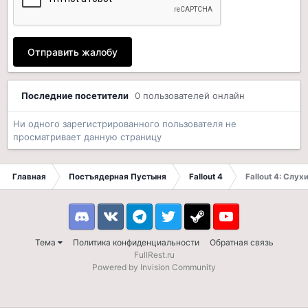
Отправить жалобу
Последние посетители
0 пользователей онлайн
Ни одного зарегистрированного пользователя не
просматривает данную страницу
Главная
Постъядерная Пустыня
Fallout 4
Fallout 4: Слух
Discord
VK
Telegram
Twitter
Steam
Youtube
Тема
Политика конфиденциальности
Обратная связь
FullRest.ru
Powered by Invision Community