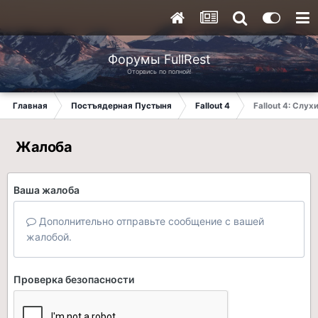
Форумы FullRest
Оторвись по полной!
Главная
Постъядерная Пустыня
Fallout 4
Fallout 4: Слух
Жалоба
Ваша жалоба
Дополнительно отправьте сообщение с вашей
жалобой.
Проверка безопасности