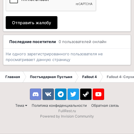
Отправить жалобу
Последние посетители
0 пользователей онлайн
Ни одного зарегистрированного пользователя не
просматривает данную страницу
Главная
Постъядерная Пустыня
Fallout 4
Fallout 4: Слух
Discord
VK
Telegram
Twitter
Steam
Youtube
Тема
Политика конфиденциальности
Обратная связь
FullRest.ru
Powered by Invision Community