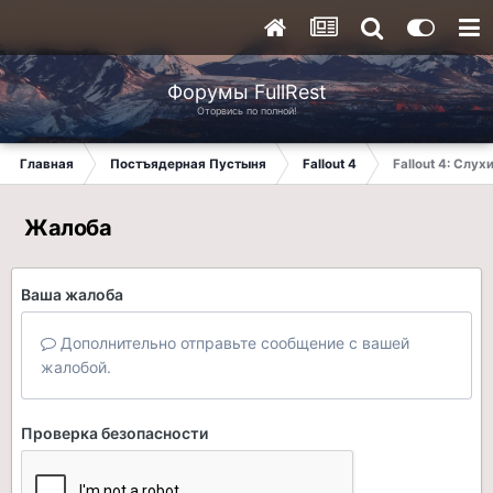
Форумы FullRest
Оторвись по полной!
Главная
Постъядерная Пустыня
Fallout 4
Fallout 4: Слух
Жалоба
Ваша жалоба
Дополнительно отправьте сообщение с вашей
жалобой.
Проверка безопасности