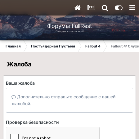
Форумы FullRest
Оторвись по полной!
Главная
Постъядерная Пустыня
Fallout 4
Fallout 4: Слух
Жалоба
Ваша жалоба
Дополнительно отправьте сообщение с вашей
жалобой.
Проверка безопасности