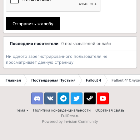
Отправить жалобу
Последние посетители
0 пользователей онлайн
Ни одного зарегистрированного пользователя не
просматривает данную страницу
Главная
Постъядерная Пустыня
Fallout 4
Fallout 4: Слух
Discord
VK
Telegram
Twitter
Steam
Youtube
Тема
Политика конфиденциальности
Обратная связь
FullRest.ru
Powered by Invision Community