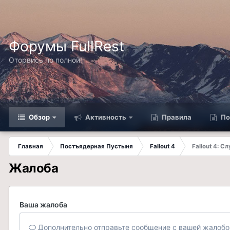
Форумы FullRest
Оторвись по полной!
Обзор
Активность
Правила
По
Главная
Постъядерная Пустыня
Fallout 4
Fallout 4: С
Жалоба
Ваша жалоба
Дополнительно отправьте сообщение с вашей жалобо