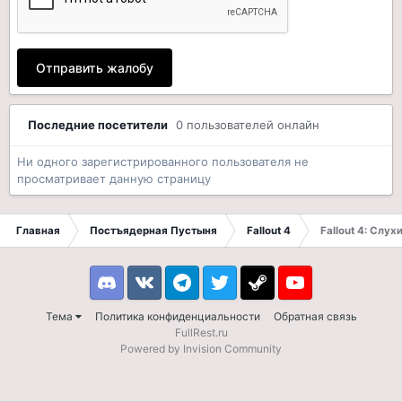
Отправить жалобу
Последние посетители
0 пользователей онлайн
Ни одного зарегистрированного пользователя не
просматривает данную страницу
Главная
Постъядерная Пустыня
Fallout 4
Fallout 4: Слух
Discord
VK
Telegram
Twitter
Steam
Youtube
Тема
Политика конфиденциальности
Обратная связь
FullRest.ru
Powered by Invision Community