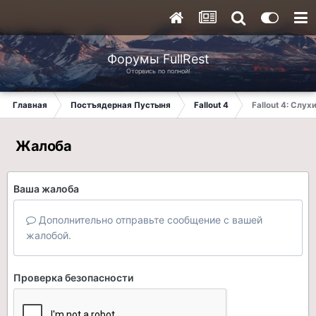
Форумы FullRest
Оторвись по полной!
Главная
Постъядерная Пустыня
Fallout 4
Fallout 4: Слух
Жалоба
Ваша жалоба
Дополнительно отправьте сообщение с вашей
жалобой.
Проверка безопасности