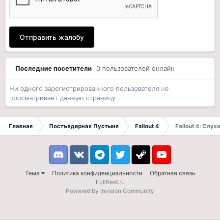
Отправить жалобу
Последние посетители
0 пользователей онлайн
Ни одного зарегистрированного пользователя не
просматривает данную страницу
Главная
Постъядерная Пустыня
Fallout 4
Fallout 4: Слух
Discord
VK
Telegram
Twitter
Steam
Youtube
Тема
Политика конфиденциальности
Обратная связь
FullRest.ru
Powered by Invision Community