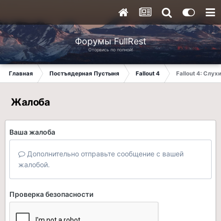
Форумы FullRest
Оторвись по полной!
Главная
Постъядерная Пустыня
Fallout 4
Fallout 4: Слух
Жалоба
Ваша жалоба
Дополнительно отправьте сообщение с вашей
жалобой.
Проверка безопасности