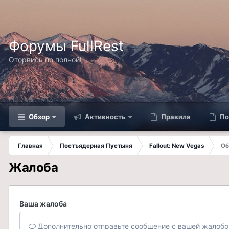
Форумы FullRest
Оторвись по полной!
Обзор
Активность
Правила
По
Главная
Постъядерная Пустыня
Fallout: New Vegas
Об
Жалоба
Ваша жалоба
Дополнительно отправьте сообщение с вашей жалобо