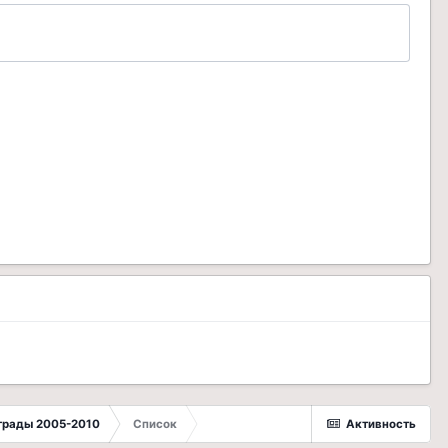
грады 2005-2010
Список
Активность