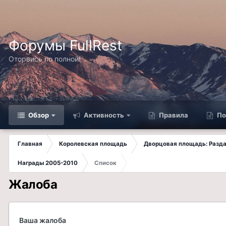
Форумы FullRest
Оторвись по полной!
Обзор
Активность
Правила
По
Главная
Королевская площадь
Дворцовая площадь: Разда
Награды 2005-2010
Список
Жалоба
Ваша жалоба