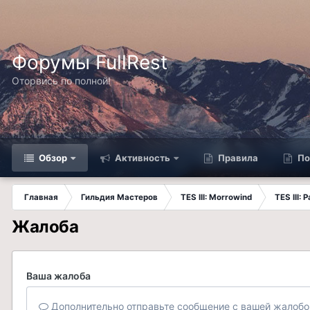
Форумы FullRest
Оторвись по полной!
Обзор
Активность
Правила
По
Главная
Гильдия Мастеров
TES III: Morrowind
TES III:
Жалоба
Ваша жалоба
Дополнительно отправьте сообщение с вашей жалобо