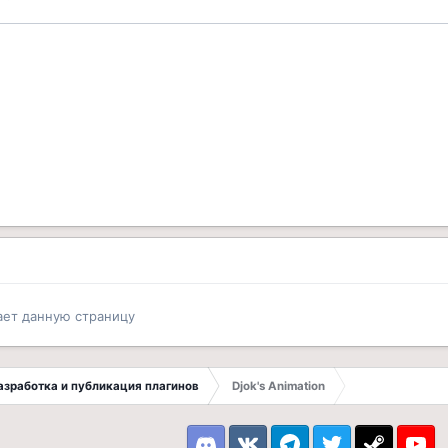
ает данную страницу
 Разработка и публикация плагинов
Djok's Animation