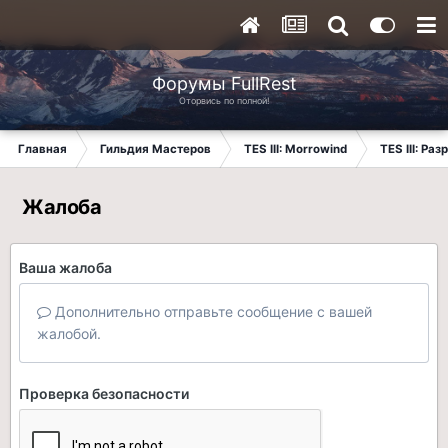
Форумы FullRest
Оторвись по полной!
Главная
Гильдия Мастеров
TES III: Morrowind
TES III: Ра
Жалоба
Ваша жалоба
Дополнительно отправьте сообщение с вашей
жалобой.
Проверка безопасности