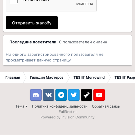
Отправить жалобу
Последние посетители
0 пользователей онлайн
Ни одного зарегистрированного пользователя не
просматривает данную страницу
Главная
Гильдия Мастеров
TES III: Morrowind
TES III: Ра
Discord
VK
Telegram
Twitter
Steam
Youtube
Тема
Политика конфиденциальности
Обратная связь
FullRest.ru
Powered by Invision Community