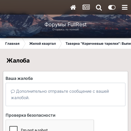
Форумы FullRest
Оторвись по полной!
Главная
Жилой квартал
Таверна "Коричневые тарелки": Вып
Жалоба
Ваша жалоба
Дополнительно отправьте сообщение с вашей
жалобой.
Проверка безопасности