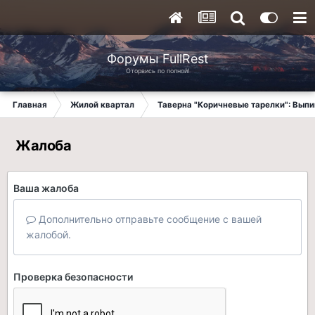
Форумы FullRest
Оторвись по полной!
Главная
Жилой квартал
Таверна "Коричневые тарелки": Вып
Жалоба
Ваша жалоба
Дополнительно отправьте сообщение с вашей
жалобой.
Проверка безопасности