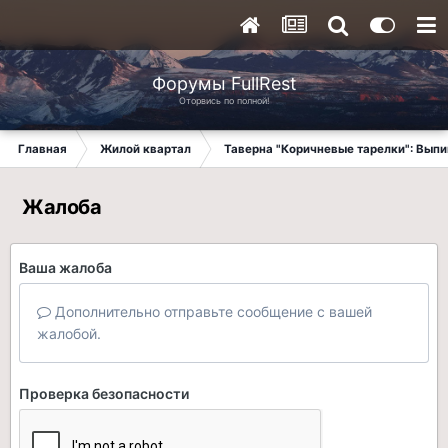
Форумы FullRest
Оторвись по полной!
Главная
Жилой квартал
Таверна "Коричневые тарелки": Вып
Жалоба
Ваша жалоба
Дополнительно отправьте сообщение с вашей
жалобой.
Проверка безопасности