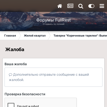
Форумы FullRest
Оторвись по полной!
Главная
Жилой квартал
Таверна "Коричневые тарелки": Вып
Жалоба
Ваша жалоба
Дополнительно отправьте сообщение с вашей
жалобой.
Проверка безопасности