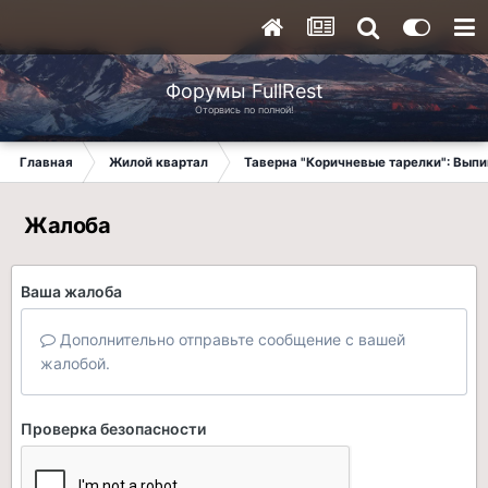
Форумы FullRest
Оторвись по полной!
Главная
Жилой квартал
Таверна "Коричневые тарелки": Вып
Жалоба
Ваша жалоба
Дополнительно отправьте сообщение с вашей
жалобой.
Проверка безопасности