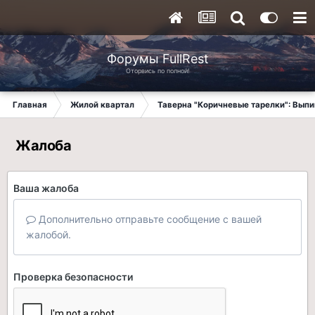
Форумы FullRest
Оторвись по полной!
Главная
Жилой квартал
Таверна "Коричневые тарелки": Вып
Жалоба
Ваша жалоба
Дополнительно отправьте сообщение с вашей
жалобой.
Проверка безопасности