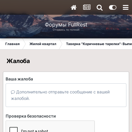
Форумы FullRest
Оторвись по полной!
Главная
Жилой квартал
Таверна "Коричневые тарелки": Вып
Жалоба
Ваша жалоба
Дополнительно отправьте сообщение с вашей
жалобой.
Проверка безопасности