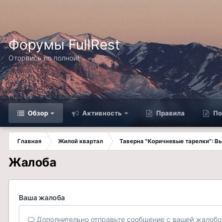
Форумы FullRest
Оторвись по полной!
Обзор
Активность
Правила
По
Главная
Жилой квартал
Таверна "Коричневые тарелки": 
Жалоба
Ваша жалоба
Дополнительно отправьте сообщение с вашей жалобо