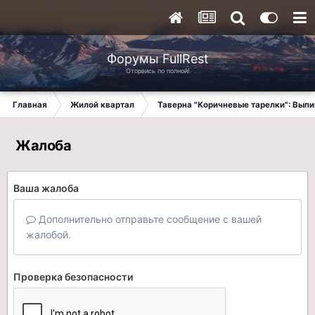
Форумы FullRest
Оторвись по полной!
Главная
Жилой квартал
Таверна "Коричневые тарелки": Вып
Жалоба
Ваша жалоба
Дополнительно отправьте сообщение с вашей
жалобой.
Проверка безопасности