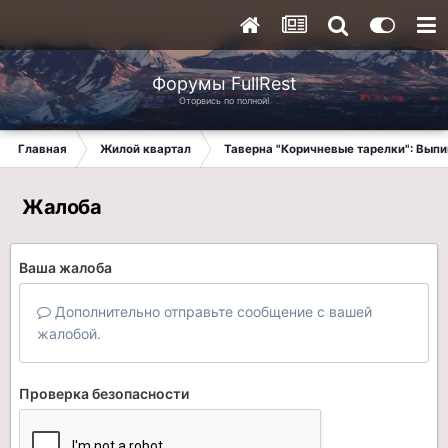
Форумы FullRest
Оторвись по полной!
Главная
Жилой квартал
Таверна "Коричневые тарелки": Вып
Жалоба
Ваша жалоба
Дополнительно отправьте сообщение с вашей
жалобой.
Проверка безопасности