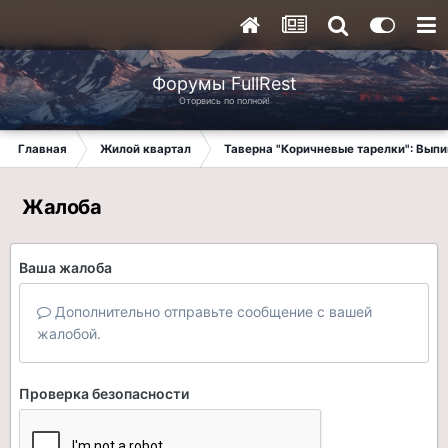
Форумы FullRest
Оторвись по полной!
Главная
Жилой квартал
Таверна "Коричневые тарелки": Вып
Жалоба
Ваша жалоба
Дополнительно отправьте сообщение с вашей
жалобой.
Проверка безопасности