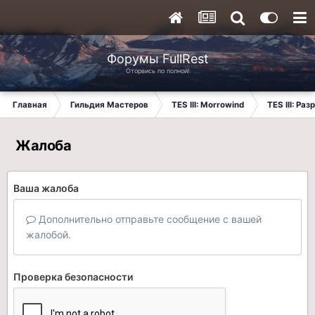
Форумы FullRest
Оторвись по полной!
Главная
Гильдия Мастеров
TES III: Morrowind
TES III: Ра
Жалоба
Ваша жалоба
Дополнительно отправьте сообщение с вашей
жалобой.
Проверка безопасности