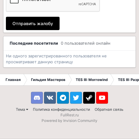
Отправить жалобу
Последние посетители
0 пользователей онлайн
Ни одного зарегистрированного пользователя не
просматривает данную страницу
Главная
Гильдия Мастеров
TES III: Morrowind
TES III: Ра
Discord
VK
Telegram
Twitter
Steam
Youtube
Тема
Политика конфиденциальности
Обратная связь
FullRest.ru
Powered by Invision Community