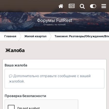
Форумы FullRest
Оторвись по полной!
Главная
Жилой квартал
Таможня: Разговоры/Обсуждения/Вп
Жалоба
Ваша жалоба
Дополнительно отправьте сообщение с вашей
жалобой.
Проверка безопасности