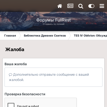
Форумы FullRest
Оторвись по полной!
Главная
Библиотека Древних Свитков
TES IV Oblivion: Обсуж
Жалоба
Ваша жалоба
Дополнительно отправьте сообщение с вашей
жалобой.
Проверка безопасности