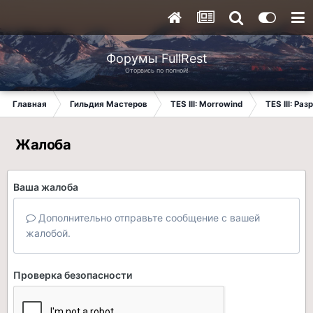
Форумы FullRest
Оторвись по полной!
Главная
Гильдия Мастеров
TES III: Morrowind
TES III: Ра
Жалоба
Ваша жалоба
Дополнительно отправьте сообщение с вашей
жалобой.
Проверка безопасности