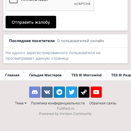
Отправить жалобу
Последние посетители
0 пользователей онлайн
Ни одного зарегистрированного пользователя не
просматривает данную страницу
Главная
Гильдия Мастеров
TES III: Morrowind
TES III: Ра
Discord
VK
Telegram
Twitter
Steam
Youtube
Тема
Политика конфиденциальности
Обратная связь
FullRest.ru
Powered by Invision Community