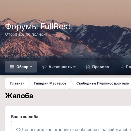
Форумы FullRest
Оторвись по полной!
Обзор
Активность
Правила
По
Главная
Гильдия Мастеров
Свободные Плагиностроители
Жалоба
Ваша жалоба
Дополнительно отправьте сообщение с вашей жалобо