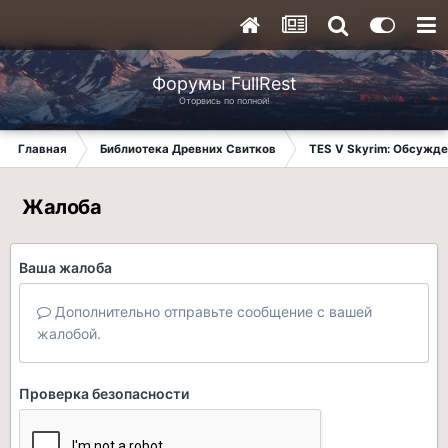
Форумы FullRest
Оторвись по полной!
Главная
Библиотека Древних Свитков
TES V Skyrim: Обсужде
Жалоба
Ваша жалоба
Дополнительно отправьте сообщение с вашей
жалобой.
Проверка безопасности